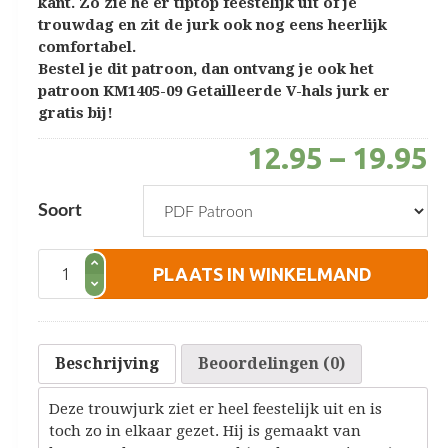
kant. Zo zie he er tiptop feestelijk uit of je
trouwdag en zit de jurk ook nog eens heerlijk
comfortabel.
Bestel je dit patroon, dan ontvang je ook het
patroon KM1405-09 Getailleerde V-hals jurk er
gratis bij!
12.95
–
19.95
Soort
Bruidsjurk
PLAATS IN WINKELMAND
Met
Romantisch
Kant
aantal
Beschrijving
Beoordelingen (0)
Deze trouwjurk ziet er heel feestelijk uit en is
toch zo in elkaar gezet. Hij is gemaakt van