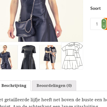
Soort
Jurk
aantal
Beschrijving
Beoordelingen (0)
t getailleerde lijfje heeft net boven de buste een 
buigt. Aan de achterkant een lange ritssluiting.