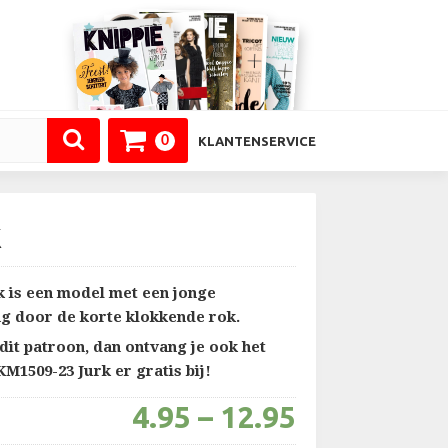
header-
right
0
KLANTENSERVICE
k
k is een model met een jonge
ing door de korte klokkende rok.
 dit patroon, dan ontvang je ook het
M1509-23 Jurk er gratis bij!
4.95
–
12.95