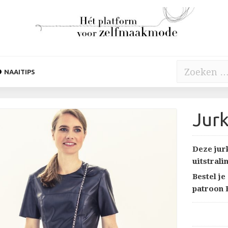
Zoeken
NAAITIPS
naar:
Jur
Deze jur
uitstral
Bestel je
patroon K