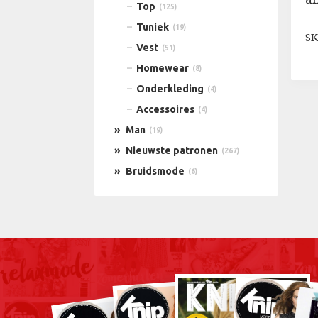
Top
(125)
Tuniek
(19)
SK
Vest
(51)
Homewear
(8)
Onderkleding
(4)
Accessoires
(4)
Man
(19)
Nieuwste patronen
(267)
Bruidsmode
(6)