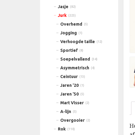
Jasje
(82)
Jurk
(223)
Overhemd
(5)
Jogging
(1)
Verhoogde taille
(12)
Sportief
(8)
Soepelvallend
(34)
Asymmetrisch
(4)
Ceintuur
(13)
Jaren '20
(1)
Jaren '50
(5)
Mart Visser
(2)
A-lijn
(5)
Overgooier
(2)
He
Rok
(110)
af