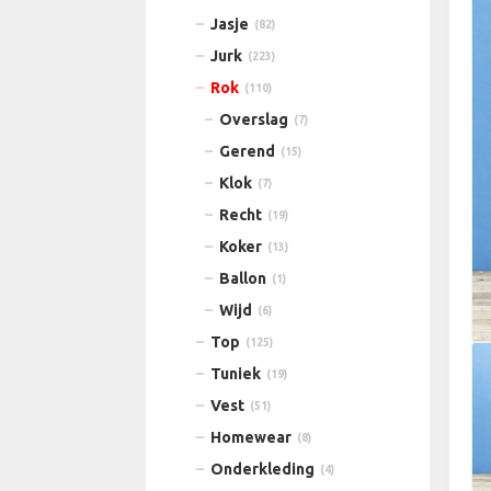
Jasje
(82)
Jurk
(223)
Rok
(110)
Overslag
(7)
Gerend
(15)
Klok
(7)
Recht
(19)
Koker
(13)
Ballon
(1)
Wijd
(6)
Top
(125)
Tuniek
(19)
Vest
(51)
Homewear
(8)
Onderkleding
(4)