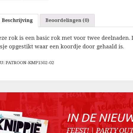
Beschrijving
Beoordelingen (0)
eze rok is een basic rok met voor twee deelnaden. D
usje opgestikt waar een koordje door gehaald is.
U: PATROON-KMP1502-02
IN DE NIEU
FEEST! | PARTY OUT