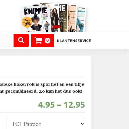
header-
right
0
KLANTENSERVICE
sieke kokerrok is sportief en een tikje
nt gecombineerd. Zo kan het dus ook!
4.95
–
12.95