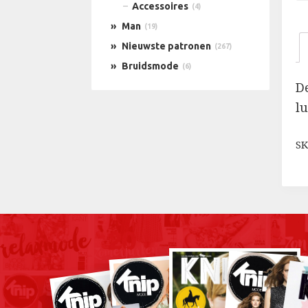
Accessoires
(4)
Man
(19)
Nieuwste patronen
(267)
Bruidsmode
(6)
D
l
SK