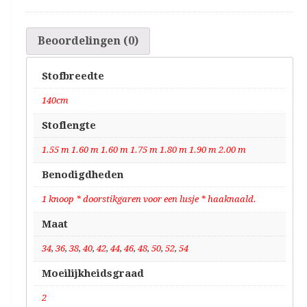
Beoordelingen (0)
Stofbreedte
140cm
Stoflengte
1.55 m 1.60 m 1.60 m 1.75 m 1.80 m 1.90 m 2.00 m
Benodigdheden
1 knoop * doorstikgaren voor een lusje * haaknaald.
Maat
34
,
36
,
38
,
40
,
42
,
44
,
46
,
48
,
50
,
52
,
54
Moeilijkheidsgraad
2