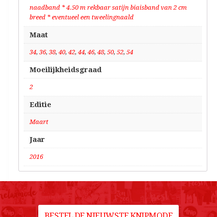
naadband * 4.50 m rekbaar satijn biaisband van 2 cm
breed * eventueel een tweelingnaald
Maat
34
,
36
,
38
,
40
,
42
,
44
,
46
,
48
,
50
,
52
,
54
Moeilijkheidsgraad
2
Editie
Maart
Jaar
2016
BESTEL DE NIEUWSTE KNIPMODE