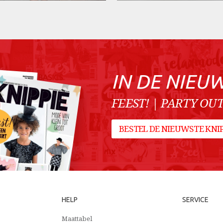
IN DE NIEU
FEEST! | PARTY OUT
BESTEL DE NIEUWSTE KN
HELP
SERVICE
Maattabel