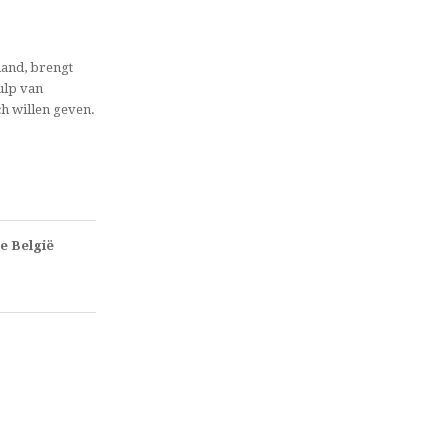
and, brengt
ulp van
ch willen geven.
e België