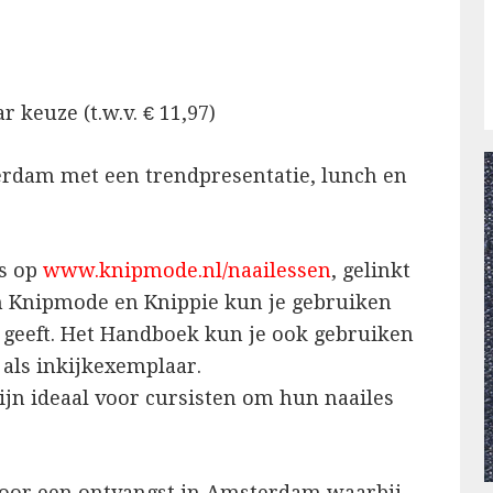
 keuze (t.w.v. € 11,97)
terdam met een trendpresentatie, lunch en
s op
www.knipmode.nl/naailessen
, gelinkt
n Knipmode en Knippie kun je gebruiken
e geeft. Het Handboek kun je ook gebruiken
 als inkijkexemplaar.
ijn ideaal voor cursisten om hun naailes
 voor een ontvangst in Amsterdam waarbij