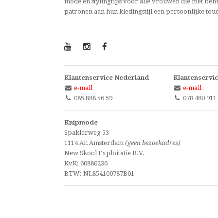
mode en stylingtips voor alle vrouwen die met beh
patronen aan hun kledingstijl een persoonlijke tou
Klantenservice Nederland
Klantenservic
e-mail
e-mail
085 888 56 59
078 480 911
Knipmode
Spaklerweg 53
1114 AE Amsterdam
(geen bezoekadres)
New Skool Exploitatie B.V.
KvK: 60880236
BTW: NL854100787B01