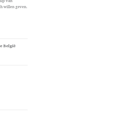
ulp van
ch willen geven.
e België