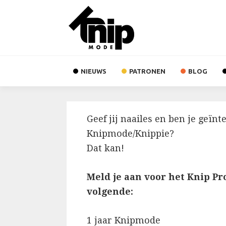
Skip
Spring
Spring
Spring
naar
naar
naar
links
de
de
de
hoofdnavigatie
inhoud
eerste
Main
sidebar
NIEUWS
PATRONEN
BLOG
navigation
Lees
Geef jij naailes en ben je geï
Interacties
Knipmode/Knippie?
Dat kan!
Meld je aan voor het Knip Pr
volgende:
1 jaar Knipmode