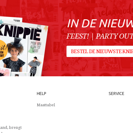
IN DE NIEU
FEEST! | PARTY OUT
BESTEL DE NIEUWSTE KN
HELP
SERVICE
Maattabel
and, brengt