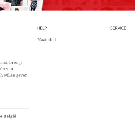
HELP
SERVICE
Maattabel
and, brengt
ulp van
ch willen geven.
e België